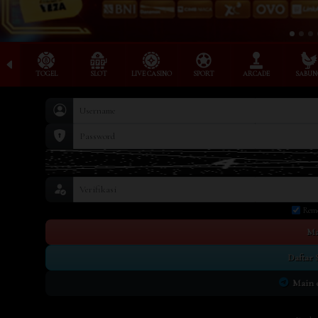
TOGEL
SLOT
LIVE CASINO
SPORT
ARCADE
SABUN
Rem
Ma
Daftar 
Main d