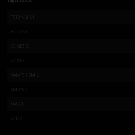
Togel Result
TOTO WUHAN
HK SIANG
SG METRO
SYDNEY
MALAYSIA SIANG
MALAYSIA
MACAU
QATAR