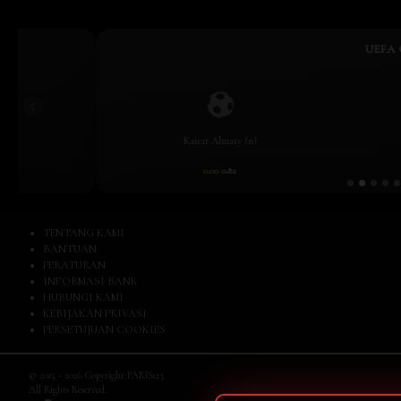
UEFA CHAMPIONS 
August 11, 20
0 
Previous
BET
Kairat Almaty (n)
0.00
0.82
TENTANG KAMI
BANTUAN
PERATURAN
INFORMASI BANK
HUBUNGI KAMI
KEBIJAKAN PRIVASI
PERSETUJUAN COOKIES
© 2015 - 2026 Copyright PARIS123.
All Rights Reserved.