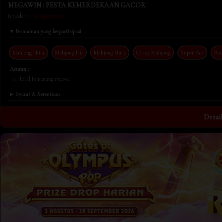
MEGAWIN : PESTA KEMERDEKAAN GACOR
Periode :
1 - 31 Agustus 2026
Permainan yang berpartisipasi
Mahjong Hit +
Mahjong Hit
Mahjong Hit 2
Crazy Mahjong
Super Ace
Bou
Aturan :
Total Pemenang 171,000.
Syarat & Ketentuan
Detai