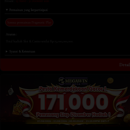
Periode :
25 Maret - 31 Desember 2026
Permainan yang berpartisipasi
Semua permainan Pragmatic Play
Aturan :
Total hadiah Slot & Casino senilai Rp 15,000,000,000.
Syarat & Ketentuan
Detai