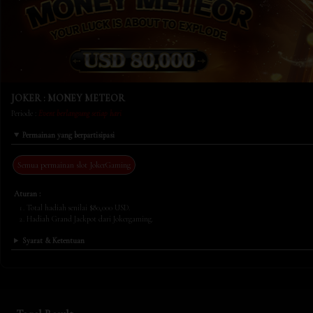
JOKER : MONEY METEOR
Periode :
Event berlangsung setiap hari
Permainan yang berpartisipasi
Semua permainan slot JokerGaming
Aturan :
Total hadiah senilai $80,000 USD.
Hadiah Grand Jackpot dari Jokergaming.
Syarat & Ketentuan