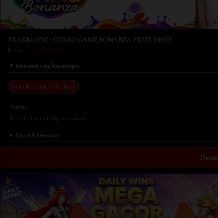
PRAGMATIC : COLRO GAME BONANZA PRIZE DROP
Periode :
6 - 23 Agustus 2026
Permainan yang berpartisipasi
COLOR GAME BONANZA
Aturan :
Total hadiah senilai Rp 600,000,000.
Syarat & Ketentuan
Detai